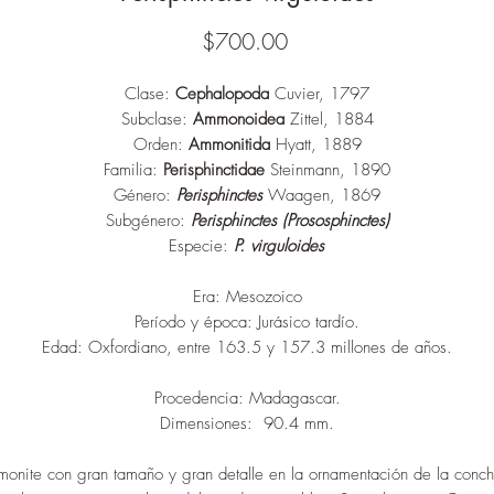
Precio
$700.00
Clase:
Cephalopoda
Cuvier, 1797
Subclase:
Ammonoidea
Zittel, 1884
Orden:
Ammonitida
Hyatt, 1889
Familia:
Perisphinctidae
Steinmann, 1890
Género:
Perisphinctes
Waagen, 1869
Subgénero:
Perisphinctes (Prososphinctes)
Especie:
P. virguloides
Era: Mesozoico
Período y época: Jurásico tardío.
Edad: Oxfordiano, entre 163.5 y 157.3 millones de años.
Procedencia: Madagascar.
Dimensiones: 90.4 mm.
monite con gran tamaño y gran detalle en la ornamentación de la conch