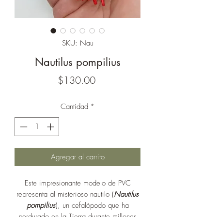
SKU: Nau
Nautilus pompilius
Precio
$130.00
Cantidad
*
Agregar al carrito
Este impresionante modelo de PVC
representa al misterioso nautilo (
Nautilus
pompilius
), un cefalópodo que ha
perdurado en la Tierra durante millones