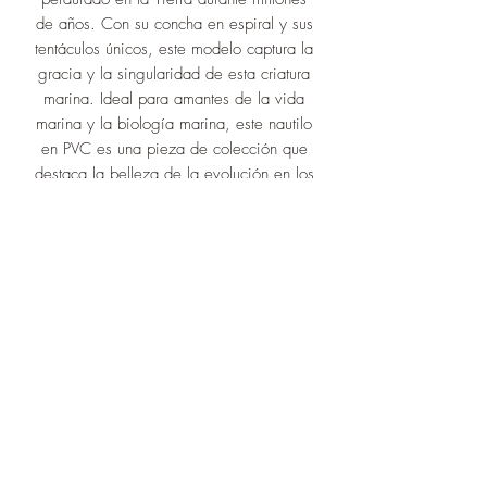
de años. Con su concha en espiral y sus
tentáculos únicos, este modelo captura la
gracia y la singularidad de esta criatura
marina. Ideal para amantes de la vida
marina y la biología marina, este nautilo
en PVC es una pieza de colección que
destaca la belleza de la evolución en los
océanos. Ya sea como adición a tu
colección personal o como regalo para
un entusiasta de la fauna marina, este
modelo es una representación
excepcional de la maravilla de la
naturaleza.
Dimensiones:
Largo 9.5 cm
Alto 6 cm
Ancho máximo 3 cm